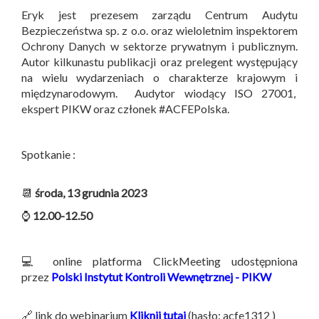
Eryk jest prezesem zarządu Centrum Audytu
Bezpieczeństwa sp. z o.o. oraz wieloletnim inspektorem
Ochrony Danych w sektorze prywatnym i publicznym.
Autor kilkunastu publikacji oraz prelegent występujący
na wielu wydarzeniach o charakterze krajowym i
międzynarodowym. Audytor wiodący ISO 27001,
ekspert PIKW oraz członek #ACFEPolska.
Spotkanie :
📆
środa, 13 grudnia 2023
⌚
12.00-12.50
💻 online platforma ClickMeeting udostępniona
przez
Polski Instytut Kontroli Wewnętrznej - PIKW
🔗 link do webinarium
Kliknij tutaj
(hasło: acfe1312 )