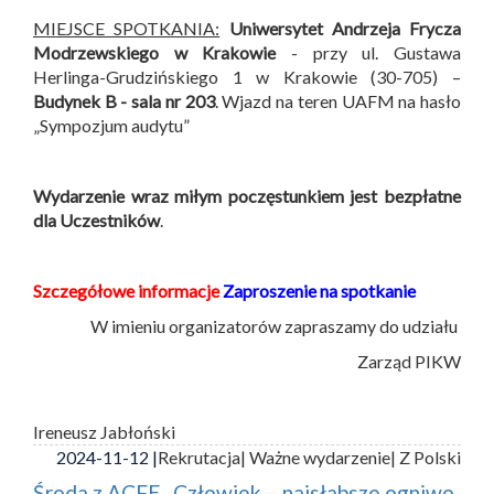
MIEJSCE SPOTKANIA:
Uniwersytet Andrzeja Frycza
Modrzewskiego w Krakowie
- przy ul. Gustawa
Herlinga-Grudzińskiego 1 w Krakowie (30-705) –
Budynek B -
sala nr 203
. Wjazd na teren UAFM na hasło
„Sympozjum audytu”
Wydarzenie wraz miłym poczęstunkiem jest bezpłatne
dla Uczestników
.
Szczegółowe informacje
Zaproszenie na spotkanie
W imieniu organizatorów zapraszamy do udziału
Zarząd PIKW
Ireneusz Jabłoński
2024-11-12 |
Rekrutacja
| Ważne wydarzenie
| Z Polski
Środa z ACFE „Człowiek – najsłabsze ogniwo