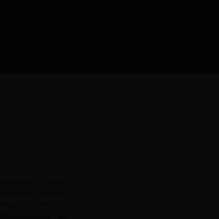
rganizacji” to nowy
nstytutu Kontroli
ędnym celem jest
 dostosowanego do