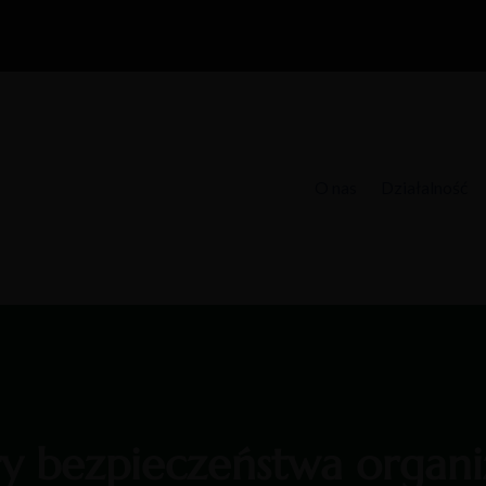
O nas
Działalność
ry bezpieczeństwa organi