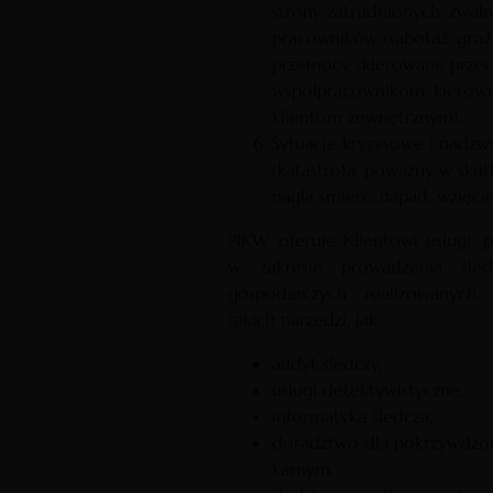
strony zatrudnionych, zwaln
pracowników (sabotaż, groźb
przemocy skierowane prze
współpracownikom, kierown
klientom zewnętrznym);
Sytuacje kryzysowe i nadzw
(katastrofa, poważny w sku
nagła śmierć, napad, wzięci
PIKW oferuje Klientowi usługi,
w zakresie prowadzenia śl
gospodarczych realizowanych
takich narzędzi, jak:
audyt śledczy,
usługi detektywistyczne,
informatyka śledcza,
doradztwo dla pokrzywdzo
karnym,