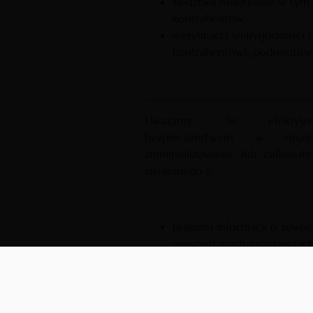
śledztwa majątkowe w tym 
kontrahentów,
weryfikacja wiarygodności 
kontrahentów), podmiotów
Uważamy, że efektywn
bezpieczeństwem w organi
zminimalizowanie lub całkowite
związanego z:
brakiem informacji o zewnę
wewnętrznych zagrożeniach
prowadzoną działalnością i
decyzji organizacyjnej lub b
brakiem wewnętrznych rozw
zapobiegających działaniom