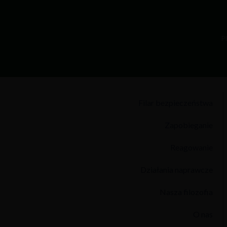
P
Filar bezpieczeństwa
Zapobieganie
Reagowanie
Działania naprawcze
Nasza filozofia
O nas