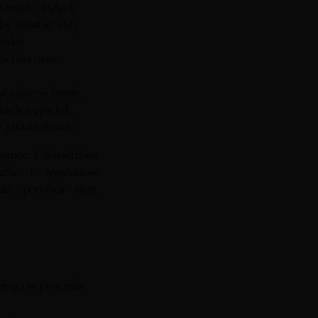
ianych i byłych
y, szantaż, akty
ciwko
ictwu oraz
yczajne w firmie
tkach wypadek,
e zakładników).
 pomoc i doradztwo
edztw i wywiadów
 za pomocą m.in.
nego w procesie