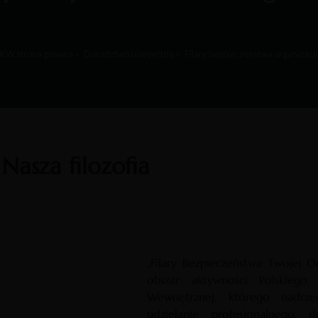
IKW strona główna
Doradztwo i narzędzia
Filary bezpieczeństwa organizacji
Nasza filozofia
„Filary Bezpieczeństwa Twojej O
obszar aktywności Polskiego I
Wewnętrznej, którego nadrz
udzielanie profesjonalnego,