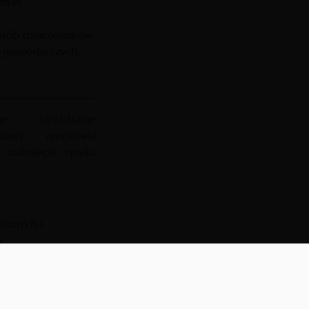
m.in.
osób (pracowników,
 gospodarczych.
e zarządzanie
zacji umożliwia
 unikniecie ryzyka
trznych i
,
 podjęciem błędnej
iznesowej,
iązań i procedur
 na jej szkodę ze