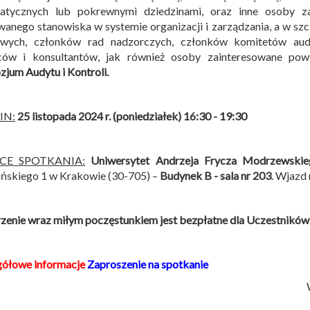
matycznych lub pokrewnymi dziedzinami, oraz inne osoby z
anego stanowiska w systemie organizacji i zarządzania, a w sz
owych, członków rad nadzorczych, członków komitetów audy
ców i konsultantów, jak również osoby zainteresowane po
jum Audytu i Kontroli
.
IN:
25 listopada 2024 r. (poniedziałek) 16:30 - 19:30
SCE SPOTKANIA:
Uniwersytet Andrzeja Frycza Modrzewski
ńskiego 1 w Krakowie (30-705) –
Budynek B -
sala nr 203
. Wjazd
enie wraz miłym poczęstunkiem jest bezpłatne dla Uczestników
gółowe informacje
Zaproszenie na spotkanie