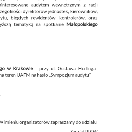
ainteresowane audytem wewnętrznym z racji
czególności dyrektorów jednostek, kierowników,
tu, biegłych rewidentów, kontrolerów, oraz
wyższą tematyką na spotkanie
Małopolskiego
ego w Krakowie
- przy ul. Gustawa Herlinga-
 na teren UAFM na hasło „Sympozjum audytu”
.
W imieniu organizatorów zapraszamy do udziału
Zarząd PIKW