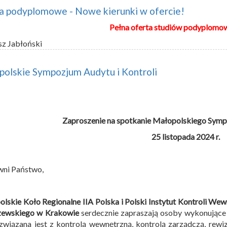
a podyplomowe - Nowe kierunki w ofercie!
Pełna oferta studiów podyplomo
sz Jabłoński
olskie Sympozjum Audytu i Kontroli
Zaproszenie na spotkanie Małopolskiego Sympo
25 listopada 2024 r.
wni Państwo,
lskie Koło Regionalne IIA Polska i
Polski Instytut Kontroli Wew
ewskiego w Krakowie
serdecznie zapraszają osoby wykonujące
związana jest z kontrolą wewnętrzną, kontrolą zarządczą, rew