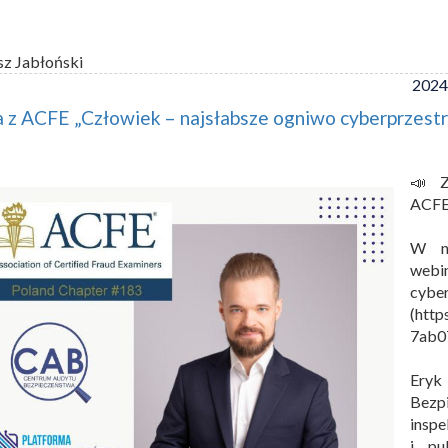
sz Jabłoński
2024
 z ACFE „Człowiek – najsłabsze ogniwo cyberprzestr
📣 Z
ACFE
W na
webi
cyber
(http
7ab0
Eryk
Bezp
insp
i pu