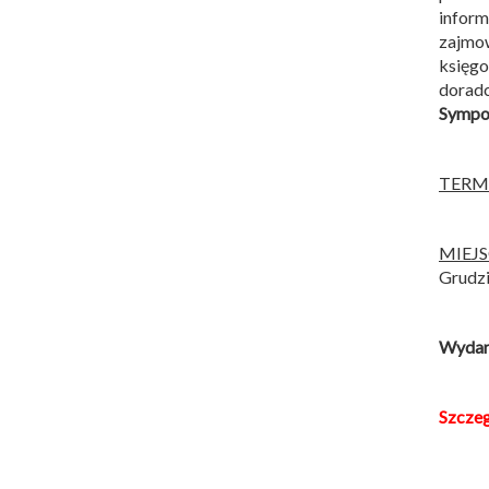
infor
zajmow
księg
dorad
Sympoz
TERM
MIEJ
Grudzi
Wydarz
Szcze