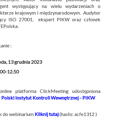
egent występujący na wielu wydarzeniach o
akterze krajowym i międzynarodowym. Audytor
ący ISO 27001, ekspert PIKW oraz członek
EPolska.
anie :
oda, 13 grudnia 2023
.00-12.50
nline platforma ClickMeeting udostępniona
z
Polski Instytut Kontroli Wewnętrznej - PIKW
nk do webinarium
Kliknij tutaj
(hasło: acfe1312 )