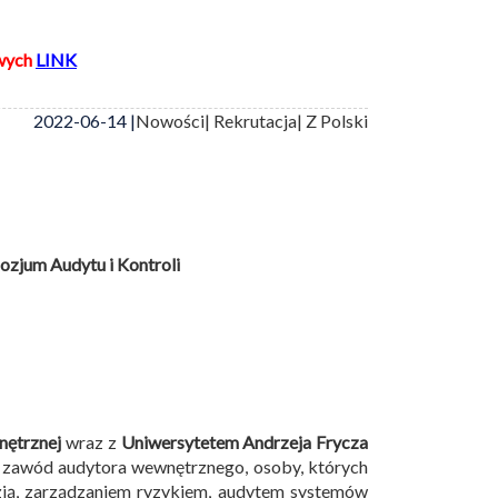
wych
LINK
2022-06-14 |
Nowości
| Rekrutacja
| Z Polski
zjum Audytu i Kontroli
nętrznej
wraz z
Uniwersytetem Andrzeja Frycza
 zawód audytora wewnętrznego, osoby, których
izją, zarządzaniem ryzykiem, audytem systemów