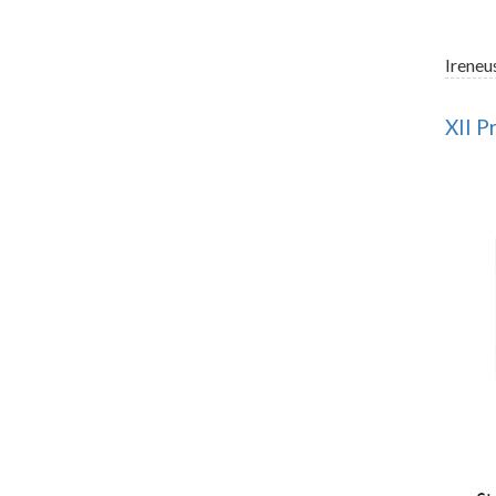
Ireneu
XII P