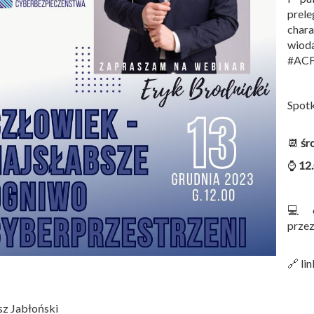
prel
char
wiod
#ACF
Spotk
📆
śr
⌚
12
💻 o
prze
🔗 li
sz Jabłoński