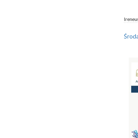
Ireneu
Środa