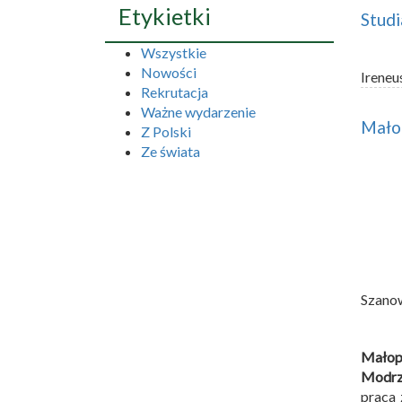
Etykietki
Studi
Wszystkie
Nowości
Ireneu
Rekrutacja
Ważne wydarzenie
Małop
Z Polski
Ze świata
Szano
Małopo
Modrz
praca 