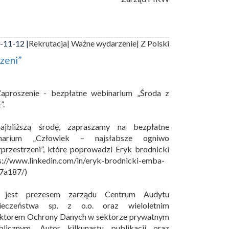
-11-12 |
Rekrutacja
| Ważne wydarzenie
| Z Polski
zeni”
aproszenie - bezpłatne webinarium „Środa z
”.
jbliższą środę, zapraszamy na bezpłatne
narium „Człowiek – najsłabsze ogniwo
przestrzeni”, które poprowadzi Eryk brodnicki
s://www.linkedin.com/in/eryk-brodnicki-emba-
7a187/)
 jest prezesem zarządu Centrum Audytu
ieczeństwa sp. z o.o. oraz wieloletnim
ektorem Ochrony Danych w sektorze prywatnym
blicznym. Autor kilkunastu publikacji oraz