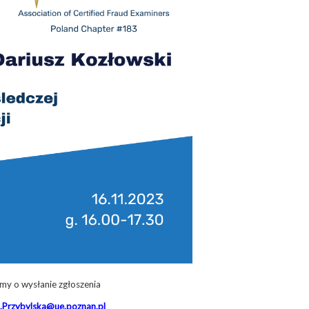
my o wysłanie zgłoszenia
.Przybylska@ue.poznan.pl