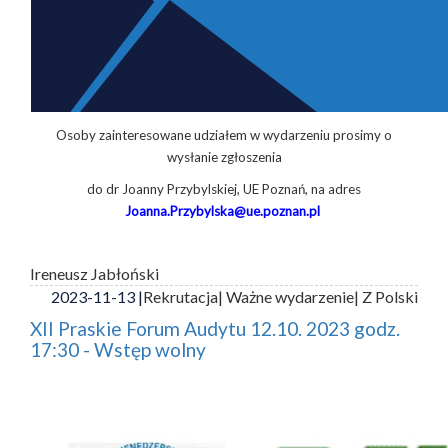
Osoby zainteresowane udziałem w wydarzeniu prosimy o
wysłanie zgłoszenia
do dr Joanny Przybylskiej, UE Poznań, na adres
Joanna.Przybylska@ue.poznan.pl
Ireneusz Jabłoński
2023-11-13 |
Rekrutacja
| Ważne wydarzenie
| Z Polski
XII Praskie Forum Audytu 12.10. 2023 godz.
17:30 - Wstęp wolny