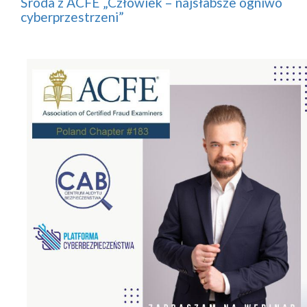
Środa z ACFE „Człowiek – najsłabsze ogniwo
cyberprzestrzeni”