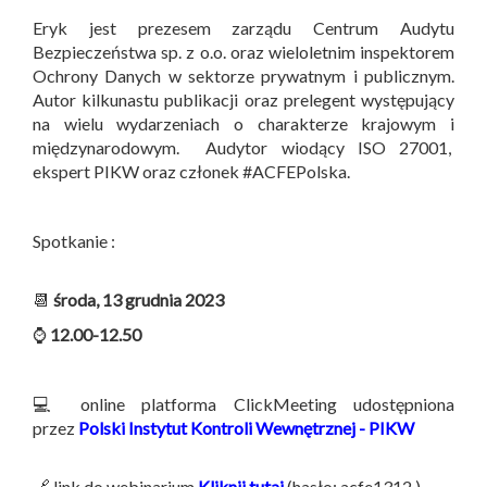
Eryk jest prezesem zarządu Centrum Audytu
Bezpieczeństwa sp. z o.o. oraz wieloletnim inspektorem
Ochrony Danych w sektorze prywatnym i publicznym.
Autor kilkunastu publikacji oraz prelegent występujący
na wielu wydarzeniach o charakterze krajowym i
międzynarodowym. Audytor wiodący ISO 27001,
ekspert PIKW oraz członek #ACFEPolska.
Spotkanie :
📆
środa, 13 grudnia 2023
⌚
12.00-12.50
💻 online platforma ClickMeeting udostępniona
przez
Polski Instytut Kontroli Wewnętrznej - PIKW
🔗 link do webinarium
Kliknij tutaj
(hasło: acfe1312 )