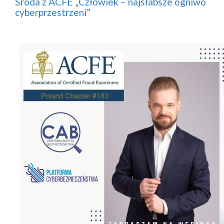
Środa z ACFE „Człowiek – najsłabsze ogniwo
cyberprzestrzeni”