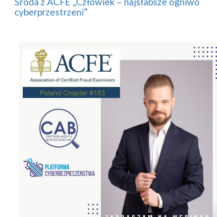
Środa z ACFE „Człowiek – najsłabsze ogniwo
cyberprzestrzeni”