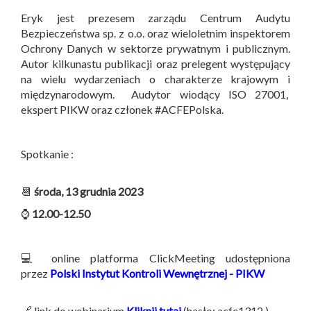
Eryk jest prezesem zarządu Centrum Audytu
Bezpieczeństwa sp. z o.o. oraz wieloletnim inspektorem
Ochrony Danych w sektorze prywatnym i publicznym.
Autor kilkunastu publikacji oraz prelegent występujący
na wielu wydarzeniach o charakterze krajowym i
międzynarodowym. Audytor wiodący ISO 27001,
ekspert PIKW oraz członek #ACFEPolska.
Spotkanie :
📆
środa, 13 grudnia 2023
⌚
12.00-12.50
💻 online platforma ClickMeeting udostępniona
przez
Polski Instytut Kontroli Wewnętrznej - PIKW
🔗 link do webinarium
Kliknij tutaj
(hasło: acfe1312 )