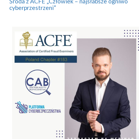
Środa z ACFE „Człowiek – najsłabsze ogniwo
cyberprzestrzeni”