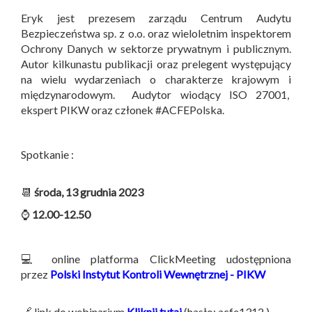
Eryk jest prezesem zarządu Centrum Audytu
Bezpieczeństwa sp. z o.o. oraz wieloletnim inspektorem
Ochrony Danych w sektorze prywatnym i publicznym.
Autor kilkunastu publikacji oraz prelegent występujący
na wielu wydarzeniach o charakterze krajowym i
międzynarodowym. Audytor wiodący ISO 27001,
ekspert PIKW oraz członek #ACFEPolska.
Spotkanie :
📆
środa, 13 grudnia 2023
⌚
12.00-12.50
💻 online platforma ClickMeeting udostępniona
przez
Polski Instytut Kontroli Wewnętrznej - PIKW
🔗 link do webinarium
Kliknij tutaj
(hasło: acfe1312 )