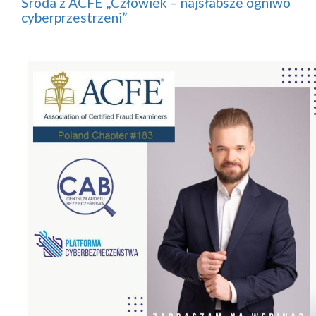
Środa z ACFE „Człowiek – najsłabsze ogniwo
cyberprzestrzeni”