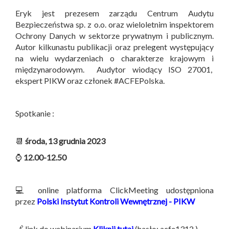
Eryk jest prezesem zarządu Centrum Audytu
Bezpieczeństwa sp. z o.o. oraz wieloletnim inspektorem
Ochrony Danych w sektorze prywatnym i publicznym.
Autor kilkunastu publikacji oraz prelegent występujący
na wielu wydarzeniach o charakterze krajowym i
międzynarodowym. Audytor wiodący ISO 27001,
ekspert PIKW oraz członek #ACFEPolska.
Spotkanie :
📆
środa, 13 grudnia 2023
⌚
12.00-12.50
💻 online platforma ClickMeeting udostępniona
przez
Polski Instytut Kontroli Wewnętrznej - PIKW
🔗 link do webinarium
Kliknij tutaj
(hasło: acfe1312 )