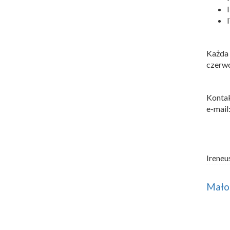
Każda 
czerwc
Kontak
e-mail
Ireneu
Małop