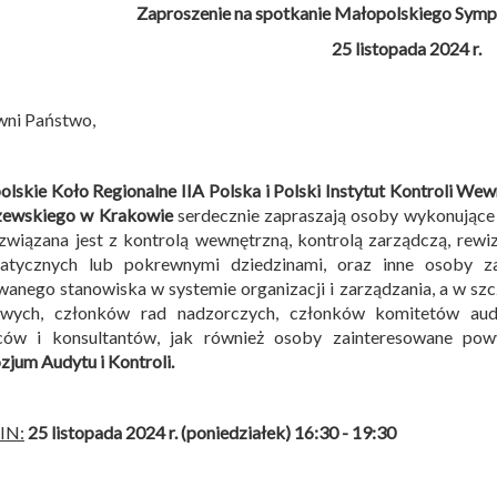
Zaproszenie na spotkanie Małopolskiego Sympo
25 listopada 2024 r.
wni Państwo,
lskie Koło Regionalne IIA Polska i
Polski Instytut Kontroli Wew
ewskiego w Krakowie
serdecznie zapraszają osoby wykonujące
związana jest z kontrolą wewnętrzną, kontrolą zarządczą, rew
matycznych lub pokrewnymi dziedzinami, oraz inne osoby z
anego stanowiska w systemie organizacji i zarządzania, a w sz
owych, członków rad nadzorczych, członków komitetów audy
ców i konsultantów, jak również osoby zainteresowane po
jum Audytu i Kontroli
.
IN:
25 listopada 2024 r. (poniedziałek) 16:30 - 19:30