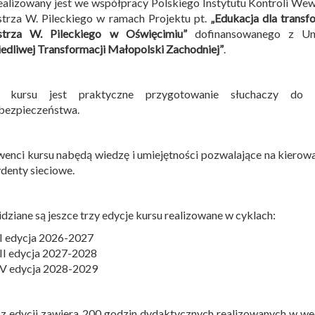
ealizowany jest we współpracy Polskiego Instytutu Kontroli We
trza W. Pileckiego w ramach Projektu pt.
„Edukacja dla transf
strza W. Pileckiego w Oświęcimiu”
dofinansowanego z Uni
edliwej Transformacji Małopolski Zachodniej”
.
 kursu jest praktyczne przygotowanie słuchaczy do 
bezpieczeństwa.
enci kursu nabędą wiedzę i umiejętności pozwalające na kierow
ydenty sieciowe.
dziane są jeszce trzy edycje kursu realizowane w cyklach:
II edycja 2026-2027
III edycja 2027-2028
IV edycja 2028-2029
z edycji zawiera 200 godzin dydaktycznych realizowanych w w