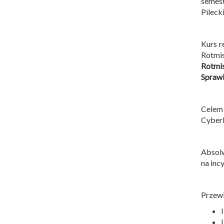
semes
Pileck
Kurs r
Rotmis
Rotmi
Sprawi
Celem
Cyber
Absolw
na inc
Przewi