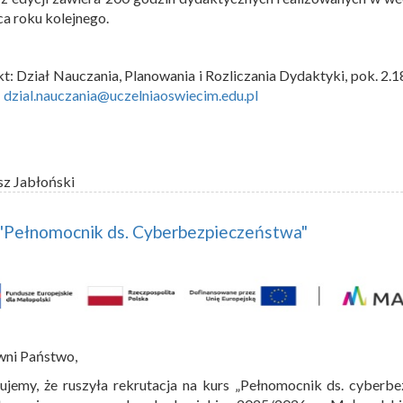
a roku kolejnego.
t: Dział Nauczania, Planowania i Rozliczania Dydaktyki, pok. 2.1
:
dzial.nauczania@uczelniaoswiecim.edu.pl
PIK
sz Jabłoński
 "Pełnomocnik ds. Cyberbezpieczeństwa"
wni Państwo,
ujemy, że ruszyła rekrutacja na kurs „Pełnomocnik ds. cyberbe