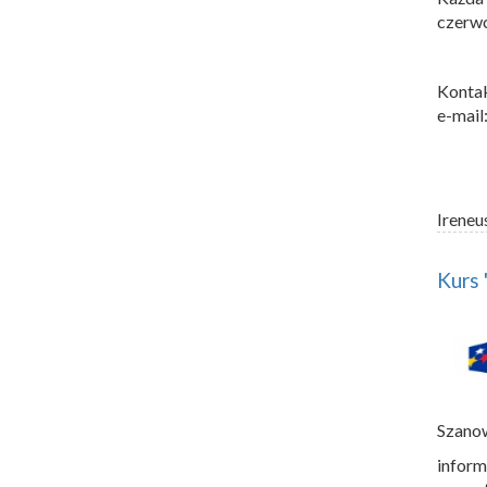
czerwc
Kontak
e-mail
Ireneu
Kurs
Szano
inform