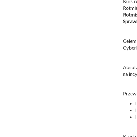
Kurs r
Rotmis
Rotmi
Sprawi
Celem
Cyber
Absolw
na inc
Przewi
Każda 