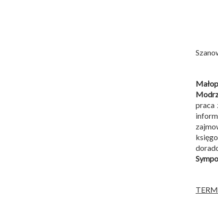
Szano
Małopo
Modrz
praca 
infor
zajmow
księg
dorad
Sympoz
TERM