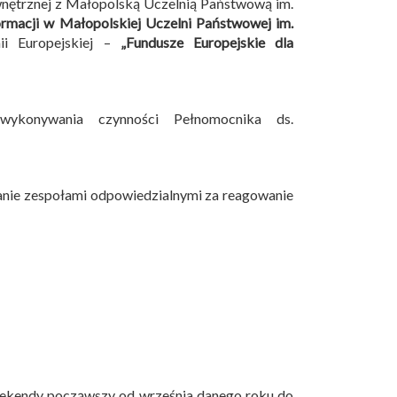
wnętrznej z Małopolską Uczelnią Państwową im.
ormacji w Małopolskiej Uczelni Państwowej im.
i Europejskiej –
„Fundusze Europejskie dla
wykonywania czynności Pełnomocnika ds.
anie zespołami odpowiedzialnymi za reagowanie
eekendy począwszy od września danego roku do