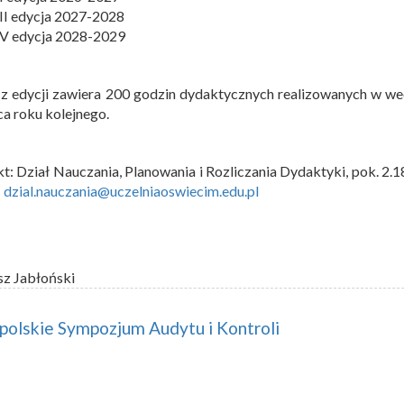
III edycja 2027-2028
IV edycja 2028-2029
z edycji zawiera 200 godzin dydaktycznych realizowanych w w
a roku kolejnego.
t: Dział Nauczania, Planowania i Rozliczania Dydaktyki, pok. 2.1
:
dzial.nauczania@uczelniaoswiecim.edu.pl
sz Jabłoński
olskie Sympozjum Audytu i Kontroli