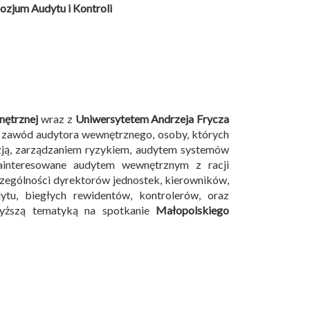
zjum Audytu i Kontroli
nętrznej
wraz z
Uniwersytetem Andrzeja Frycza
 zawód audytora wewnętrznego, osoby, których
izją, zarządzaniem ryzykiem, audytem systemów
ainteresowane audytem wewnętrznym z racji
czególności dyrektorów jednostek, kierowników,
tu, biegłych rewidentów, kontrolerów, oraz
wyższą tematyką na spotkanie
Małopolskiego