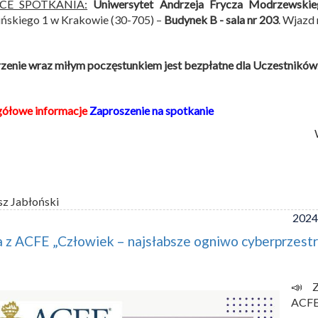
SCE SPOTKANIA:
Uniwersytet Andrzeja Frycza Modrzewski
ńskiego 1 w Krakowie (30-705) –
Budynek B -
sala nr 203
. Wjazd
enie wraz miłym poczęstunkiem jest bezpłatne dla Uczestników
gółowe informacje
Zaproszenie na spotkanie
sz Jabłoński
2024
 z ACFE „Człowiek – najsłabsze ogniwo cyberprzestr
📣 Z
ACFE