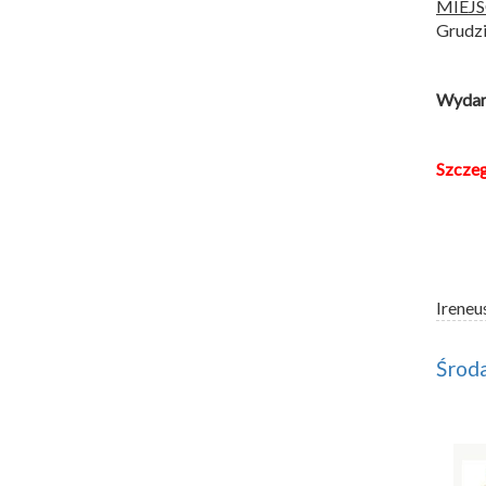
MIEJ
Grudzi
Wydarz
Szcze
Ireneu
Środa