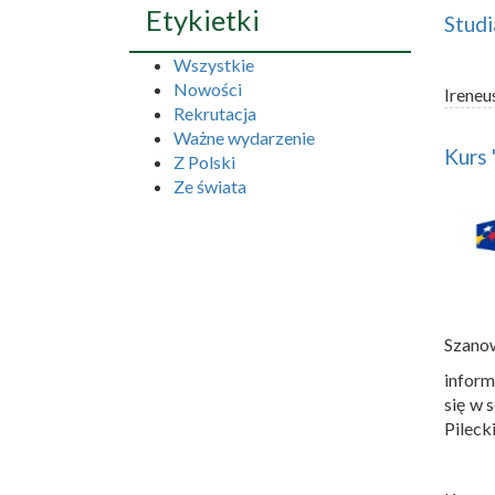
Etykietki
Studi
Wszystkie
Nowości
Ireneu
Rekrutacja
Ważne wydarzenie
Kurs 
Z Polski
Ze świata
Szano
inform
się w 
Pileck