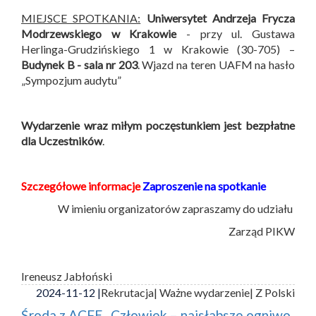
MIEJSCE SPOTKANIA:
Uniwersytet Andrzeja Frycza
Modrzewskiego w Krakowie
- przy ul. Gustawa
Herlinga-Grudzińskiego 1 w Krakowie (30-705) –
Budynek B -
sala nr 203
. Wjazd na teren UAFM na hasło
„Sympozjum audytu”
Wydarzenie wraz miłym poczęstunkiem jest bezpłatne
dla Uczestników
.
Szczegółowe informacje
Zaproszenie na spotkanie
W imieniu organizatorów zapraszamy do udziału
Zarząd PIKW
Ireneusz Jabłoński
2024-11-12 |
Rekrutacja
| Ważne wydarzenie
| Z Polski
Środa z ACFE „Człowiek – najsłabsze ogniwo