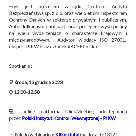
Eryk jest prezesem zarządu Centrum Audytu
Bezpieczeństwa sp. z o.o. oraz wieloletnim inspektorem
Ochrony Danych w sektorze prywatnym i publicznym.
Autor kilkunastu publikacji oraz prelegent występujący
na wielu wydarzeniach o charakterze krajowym i
międzynarodowym. Audytor wiodący ISO 27001,
ekspert PIKW oraz członek #ACFEPolska.
Spotkanie :
📆
środa, 13 grudnia 2023
⌚
12.00-12.50
💻 online platforma ClickMeeting udostępniona
przez
Polski Instytut Kontroli Wewnętrznej - PIKW
🔗 link do webinarium
Kliknij tutaj
(hasło: acfe1312 )