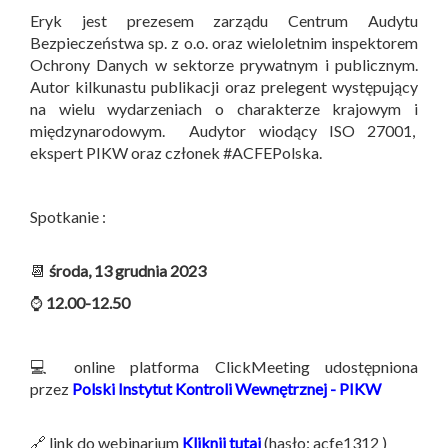
Eryk jest prezesem zarządu Centrum Audytu
Bezpieczeństwa sp. z o.o. oraz wieloletnim inspektorem
Ochrony Danych w sektorze prywatnym i publicznym.
Autor kilkunastu publikacji oraz prelegent występujący
na wielu wydarzeniach o charakterze krajowym i
międzynarodowym. Audytor wiodący ISO 27001,
ekspert PIKW oraz członek #ACFEPolska.
Spotkanie :
📆
środa, 13 grudnia 2023
⌚
12.00-12.50
💻 online platforma ClickMeeting udostępniona
przez
Polski Instytut Kontroli Wewnętrznej - PIKW
🔗 link do webinarium
Kliknij tutaj
(hasło: acfe1312 )