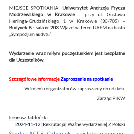
MIEJSCE SPOTKANIA:
Uniwersytet Andrzeja Frycza
Modrzewskiego w Krakowie
- przy ul. Gustawa
Herlinga-Grudzińskiego 1 w Krakowie (30-705) –
Budynek B -
sala nr 203
. Wjazd na teren UAFM na hasło
„Sympozjum audytu”
Wydarzenie wraz miłym poczęstunkiem jest bezpłatne
dla Uczestników
.
Szczegółowe informacje
Zaproszenie na spotkanie
W imieniu organizatorów zapraszamy do udziału
Zarząd PIKW
Ireneusz Jabłoński
2024-11-12 |
Rekrutacja
| Ważne wydarzenie
| Z Polski
Środa z ACFE „Człowiek – najsłabsze ogniwo