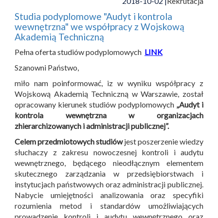
2018-10-02 |
Rekrutacja
Studia podyplomowe "Audyt i kontrola
wewnętrzna" we współpracy z Wojskową
Akademią Techniczną
Pełna oferta studiów podyplomowych
LINK
Szanowni Państwo,
miło nam poinformować, iz w wyniku współpracy z
Wojskową Akademią Techniczną w Warszawie, został
opracowany kierunek studiów podyplomowych
„Audyt i
kontrola wewnętrzna w organizacjach
zhierarchizowanych i administracji publicznej”.
Celem przedmiotowych studiów
jest poszerzenie wiedzy
słuchaczy z zakresu nowoczesnej kontroli i audytu
wewnętrznego, będącego nieodłącznym elementem
skutecznego zarządzania w przedsiębiorstwach i
instytucjach państwowych oraz administracji publicznej.
Nabycie umiejętności analizowania oraz specyfiki
rozumienia metod i standardów umożliwiających
prowadzenie kontroli i audytu wewnętrznego oraz