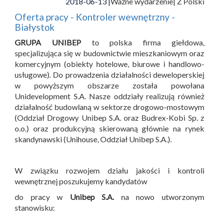
2018-06-13 |
Ważne wydarzenie
| Z Polski
Oferta pracy - Kontroler wewnętrzny -
Białystok
GRUPA UNIBEP
to polska firma giełdowa,
specjalizująca się w budownictwie mieszkaniowym oraz
komercyjnym (obiekty hotelowe, biurowe i handlowo-
usługowe). Do prowadzenia działalności deweloperskiej
w powyższym obszarze została powołana
Unidevelopment S.A. Nasze oddziały realizują również
działalność budowlaną w sektorze drogowo-mostowym
(Oddział Drogowy Unibep S.A. oraz Budrex-Kobi Sp. z
o.o.) oraz produkcyjną skierowaną głównie na rynek
skandynawski (Unihouse, Oddział Unibep S.A.).
W związku rozwojem działu jakości i kontroli
wewnętrznej poszukujemy kandydatów
do pracy w
Unibep S.A.
na nowo utworzonym
stanowisku: