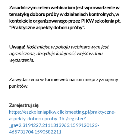
Zasadniczym celem webinarium jest wprowadzenie w
tematykę doboru próby w działaniach kontrolnych, w
kontekście organizowanego przez PIKW szkolenia pt.
"Praktyczne aspekty doboru próby".
Uwaga!
Ilość miejsc w pokoju webinarowym jest
ograniczona, decyduje kolejność wejść w dniu
wydarzenia.
Za wydarzenia w formie webinarium nie przyznajemy
punktów.
Zarejestruj się
:
https://eszkoleniapikw.clickmeeting.pl/praktyczne-
aspekty-doboru-proby-1h-/register?
_ga=2.3194227.2111313963.1599120123-
465731704.1590582211