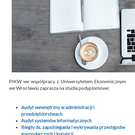
PIKW we współpracy z Uniwersytetem Ekonomicznym
we Wrocławiu zaprasza na studia podyplomowe:
Audyt wewnętrzny w administracji i
przedsiębiorstwach
Audyt systemów informatycznych
Biegły ds. zapobiegania i wykrywania przestępstw
gospodarczych i korupcji