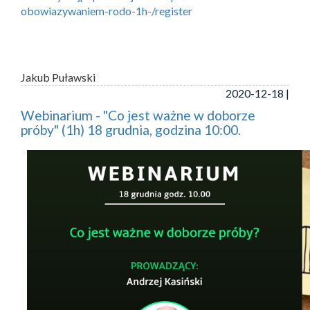
obowiazywaniem-rodo-1h-/register
Jakub Puławski
2020-12-18 |
Webinarium - "Co jest ważne w doborze
próby" (1h) 18 grudnia, godzina 10:00.