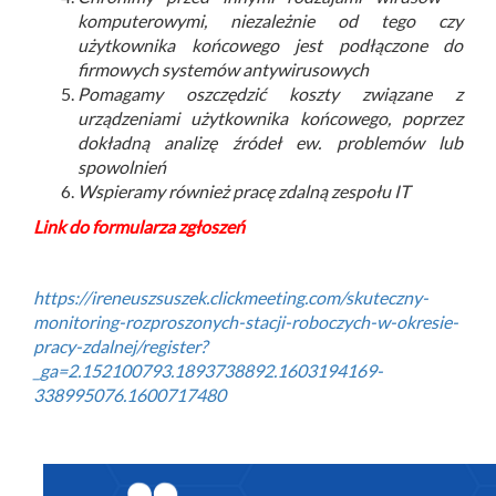
komputerowymi, niezależnie od tego czy
użytkownika końcowego jest podłączone do
firmowych systemów antywirusowych
Pomagamy oszczędzić koszty związane z
urządzeniami użytkownika końcowego, poprzez
dokładną analizę źródeł ew. problemów lub
spowolnień
Wspieramy również pracę zdalną zespołu IT
Link do formularza zgłoszeń
https://ireneuszsuszek.clickmeeting.com/skuteczny-
monitoring-rozproszonych-stacji-roboczych-w-okresie-
pracy-zdalnej/register?
_ga=2.152100793.1893738892.1603194169-
338995076.1600717480