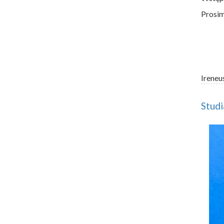
Prosim
Ireneu
Stud