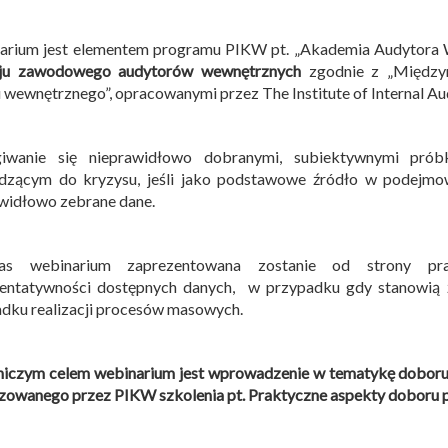
arium jest elementem programu PIKW pt. „Akademia Audytora W
ju zawodowego audytorów wewnętrznych
zgodnie z „Między
 wewnętrznego”, opracowanymi przez The Institute of Internal Aud
giwanie się nieprawidłowo dobranymi, subiektywnymi pró
dzącym do kryzysu, jeśli jako podstawowe źródło w podejmo
widłowo zebrane dane.
as webinarium zaprezentowana zostanie od strony p
zentatywności dostępnych danych, w przypadku gdy stanowią
dku realizacji procesów masowych.
iczym celem webinarium jest wprowadzenie w tematykę doboru 
zowanego przez PIKW szkolenia pt. Praktyczne aspekty doboru 