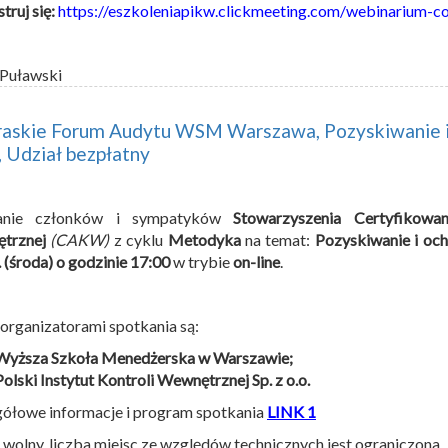
truj się:
https://eszkoleniapikw.clickmeeting.com/webinarium-c
 Puławski
raskie Forum Audytu WSM Warszawa, Pozyskiwanie i 
 Udział bezpłatny
anie członków i sympatyków
Stowarzyszenia Certyfikowa
trznej
(CAKW)
z cyklu
Metodyka
na temat:
Pozyskiwanie i och
. (środa) o godzinie 17:00
w trybie
on-line
.
rganizatorami spotkania są:
Wyższa Szkoła Menedżerska w Warszawie;
Polski Instytut Kontroli Wewnętrznej Sp. z o.o.
ółowe informacje i program spotkania
LINK 1
wolny, liczba miejsc ze względów technicznych jest ograniczona.