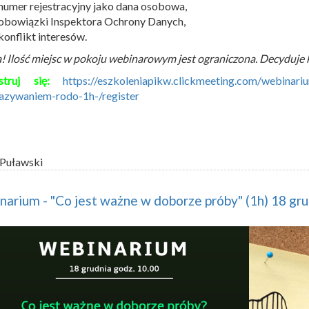
numer rejestracyjny jako dana osobowa,
obowiązki Inspektora Ochrony Danych,
konflikt interesów.
 Ilość miejsc w pokoju webinarowym jest ograniczona. Decyduje k
struj się:
https://eszkoleniapikw.clickmeeting.com/webinari
azywaniem-rodo-1h-/register
 Puławski
arium - "Co jest ważne w doborze próby" (1h) 18 gru