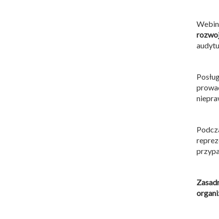
Webin
rozwo
audytu
Posłu
prowa
niepra
Podcz
repre
przypa
Zasadn
organi