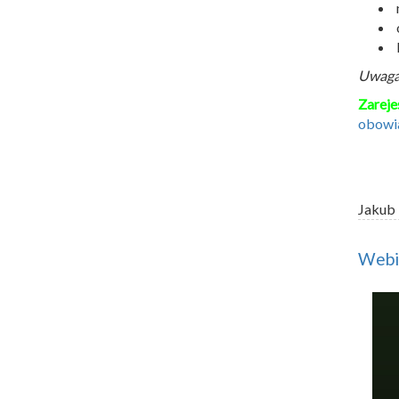
Uwaga!
Zareje
obowi
Jakub
Webin