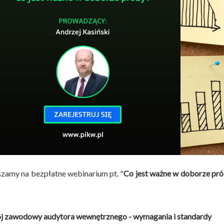
zamy na bezpłatne webinarium pt. "
Co jest ważne w doborze pró
j zawodowy audytora wewnętrznego - wymagania i standardy