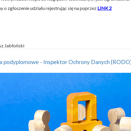
y o zgłoszenie udziału rejestrując się na poprzez
LINK 2
sz Jabłoński
ia podyplomowe - Inspektor Ochrony Danych (ROD