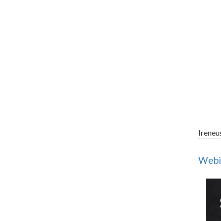
Ireneu
Webin