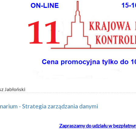
sz Jabłoński
arium - Strategia zarządzania danymi
Zapraszamy do udziału w bezpłatny