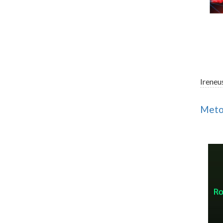
Ireneu
Meto