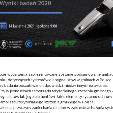
kcie wydarzenia zaprezentowane zostanie podsumowanie unik
oku, dotyczących systemów dla sygnalistów w gminach w Polsce.
s badania poszukiwano odpowiedzi między innymi na pytania:
Czy w jednostkach samorządu terytorialnego szczebla gminnego 
sygnalistów lub jego elementów? Jakie elementy systemu ochrony 
samorządu terytorialnego szczebla gminnego w Polsce?
Jakie są przyczyny zaniechania działań w zakresie wdrażania s
szczebla gminnego w Polsce?