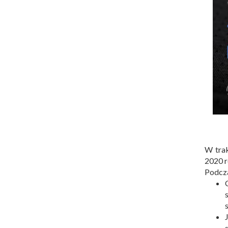
W tra
2020 r
Podcza