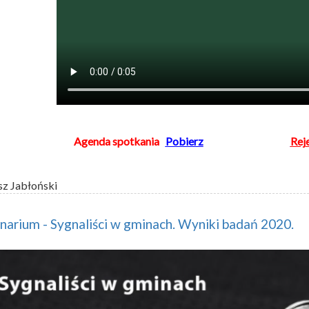
Agenda
spotkania
Pobierz
Rej
sz Jabłoński
arium - Sygnaliści w gminach. Wyniki badań 2020.