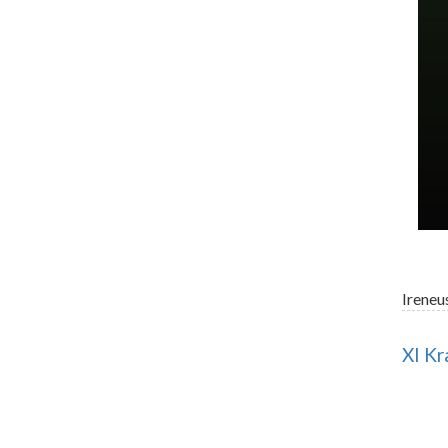
Ireneu
XI Kr