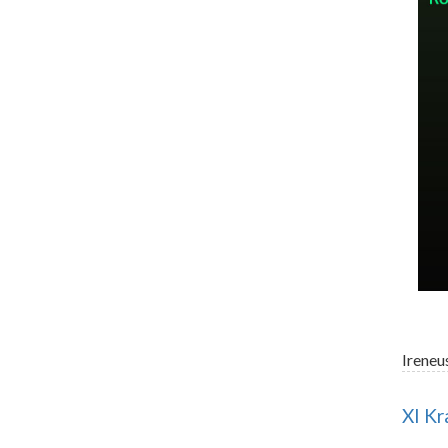
Ireneu
XI Kr