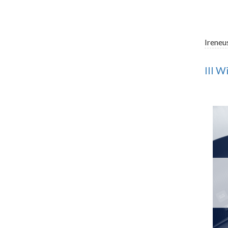
Ireneu
III W