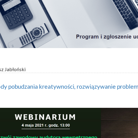
sz Jabłoński
dy pobudzania kreatywności, rozwiązywanie proble