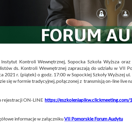
i Instytut Kontroli Wewnętrznej, Sopocka Szkoła Wyższa oraz
listów ds. Kontroli Wewnętrznej zapraszają do udziału w VII 
a 2021 r. (piątek) o godz. 17:00 w Sopockiej Szkoły Wyższej ul.
ie się w formie tradycyjnej, połączonej z transmisją on-line live 
o rejestracji ON-LINE
https://eszkoleniapikw.clickmeeting.com/
ółowe informacje w załączniku
VII Pomorskie Forum Audytu