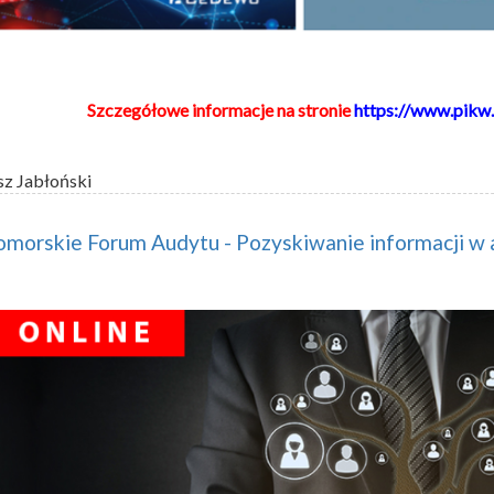
Szczegółowe informacje na stronie
https://www.pikw.
sz Jabłoński
omorskie Forum Audytu - Pozyskiwanie informacji w 