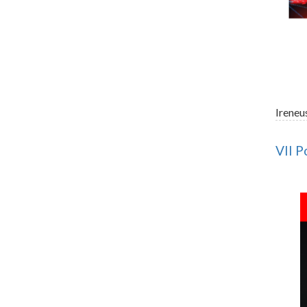
Ireneu
VII P