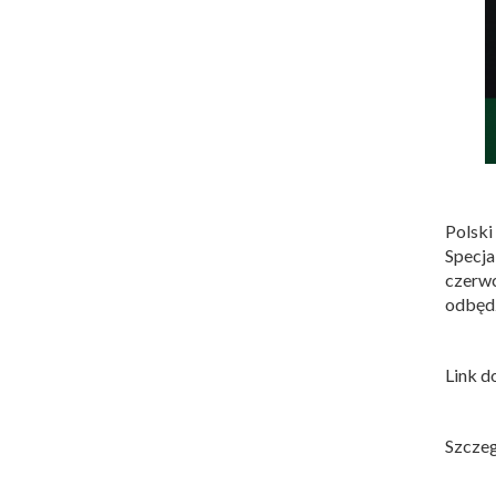
Polsk
Specja
czerwc
odbędz
Link d
Szczeg