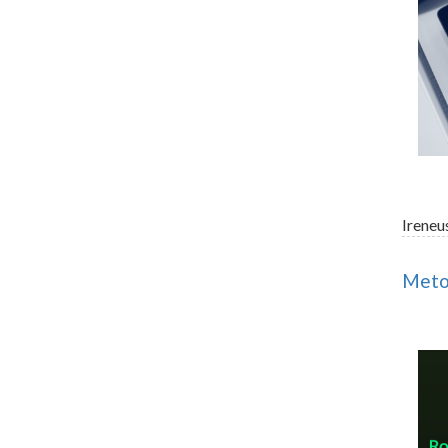
Ireneu
Meto