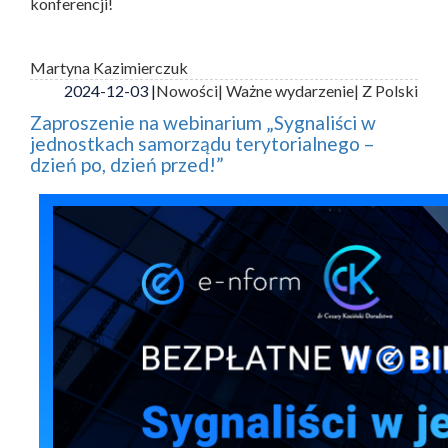
konferencji!
Martyna Kazimierczuk
2024-12-03 |
Nowości
| Ważne wydarzenie
| Z Polski
Zaproszenie na webinarium „Sygnaliści w
jednostkach samorządu terytorialnego –
dzień po, dzień przed!”