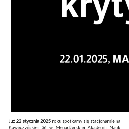
Już
22 stycznia 2025
roku spotkamy się stacjonarnie na
Kawęczyńskiej 36 w Menadżerskiej Akademii Nauk