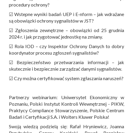
procedury ochrony?
☑ Wstepne wyniki badań UEP i E-nform – jak wdrażane
są obowiązki ochrony sygnalistów w JST?
☑ Zgłoszenia zewnętrzne – obowiązki od 25 grudnia
2024 r. i jak przygotować jednostkę na zmiany.
☑ Rola IOD – czy Inspektor Ochrony Danych to dobry
koordynator procesu zgłoszeń sygnalistów?
☑ Bezpieczeństwo przetwarzania informacji – jak
skutecznie i bezpiecznie zarządzać danymi sygnalistów.
☑ Czy można certyfikować system zgłaszania naruszeń?
Partnerzy webinarium: Uniwersytet Ekonomiczny w
Poznaniu, Polski Instytut Kontroli Wewnętrznej - PIKW,
Praktycy Compliance Stowarzyszenie, Polskie Centrum
Badań i Certyfikacji S.A. i Wolters Kluwer Polska!
Swoją wiedzą podzielą się: Rafał Hryniewicz, Joanna
Przybylska, Cezary Kociński, Paweł Bronisław