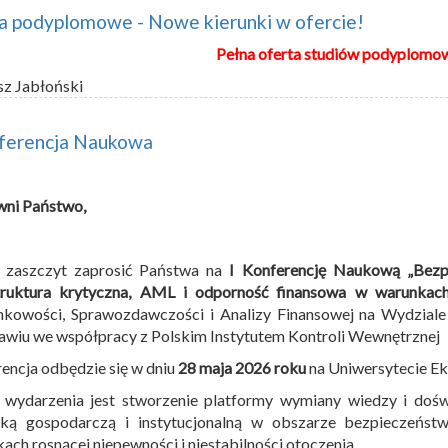
a podyplomowe - Nowe kierunki w ofercie!
Pełna oferta studiów podyplomo
sz Jabłoński
nferencja Naukowa
wni Państwo,
zaszczyt zaprosić Państwa na
I Konferencję Naukową „Bezp
truktura krytyczna, AML i odporność finansowa w warunkach 
nkowości, Sprawozdawczości i Analizy Finansowej na Wydzial
wiu we współpracy z Polskim Instytutem Kontroli Wewnętrznej
encja odbędzie się w dniu
28 maja 2026 roku
na Uniwersytecie E
 wydarzenia jest stworzenie platformy wymiany wiedzy i do
yką gospodarczą i instytucjonalną w obszarze bezpieczeńs
ach rosnącej niepewności i niestabilności otoczenia.