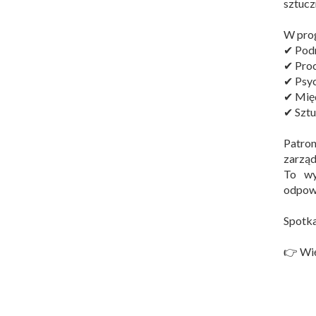
sztucz
W prog
✔ Podm
✔ Proc
✔ Psyc
✔ Międ
✔ Sztu
Patro
zarząd
To wy
odpowi
Spotka
👉 Wię