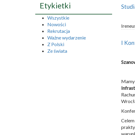
Etykietki
Studi
Wszystkie
Nowości
Ireneu
Rekrutacja
Ważne wydarzenie
I Ko
Z Polski
Ze świata
Szano
Mamy 
Infras
Rachu
Wrocła
Konfer
Celem
prakt
warunk