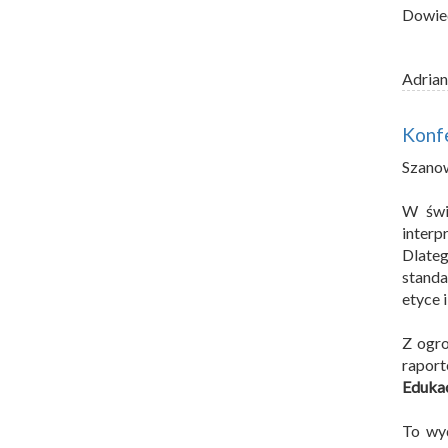
Dowie
Adrian
Konfe
Szano
W świ
interp
Dlateg
standa
etyce i
Z ogro
rapor
Edukac
To wyd