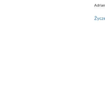
Adrian
Życz