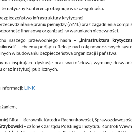
 tematyczny konferencji obejmuje w szczególności:
bezpieczeństwo infrastruktury krytycznej,
przeciwdziałanie praniu pieniędzy (AML) oraz zagadnienia compli
odporność finansową organizacji w warunkach niepewności.
hu naszego przewodniego hasła –
„Infrastruktura krytyc
bilności”
– chcemy podjąć refleksję nad rolą nowoczesnych sys
lnych w budowaniu bezpieczeństwa organizacji i państwa.
y na inspirujące dyskusje oraz wartościową wymianę doświadc
u oraz instytucji publicznych.
 informacji:
LINK
ażaniem,
miej Nita
– kierownik Katedry Rachunkowości, Sprawozdawczości 
 Grzybowski
– członek zarządu Polskiego Instytutu Kontroli Wewn