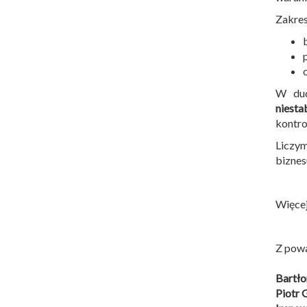
Zakres
W duc
niesta
kontro
Liczym
biznes
Więcej
Z pow
Bartło
Piotr