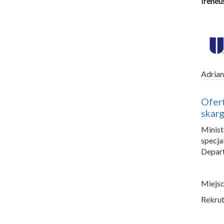
Ireneu
Adrian
Ofert
skarg
Minis
specja
Depart
Miejsc
Rekrut