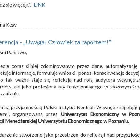
dz się więcej👉
LINK
na Kęsy
rencja - „Uwaga! Człowiek za raportem!”
wni Państwo,
ecie coraz silniej zdominowanym przez dane, automatyzację 
retuje informacje, formułuje wnioski i ponosi konsekwencje decyzji
o tak ważna staje się refleksja nad rolą audytora wewnętrzn
rdów, ale jako profesjonalisty funkcjonującego w złożonym śro
 zaufaniu.
mną przyjemnością Polski Instytut Kontroli Wewnętrznej objął
tem!”, organizowaną przez
Uniwersytet Ekonomiczny w Pozn
ji Menedżerskiej Uniwersytetu Ekonomicznego w Poznaniu.
arzenie stworzone jako przestrzeń do refleksji nad przyszłośc