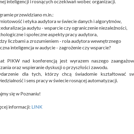
nej inteligencji i rosnących oczekiwań wobec organizacji.
ramie przewidziano m.in.:
iotowość i etyka audytora w świecie danych i algorytmów,
eduralizacja audytu - wsparcie czy ograniczenie niezależności,
hologiczne i społeczne aspekty pracy audytora,
zy liczbami a zrozumieniem - rola audytora wewnętrznego
czna inteligencja w audycie - zagrożenie czy wsparcie?
nat PIKW nad konferencją jest wyrazem naszego zaangażowa
zania oraz wspieranie dyskusji o przyszłości zawodu.
darzenie dla tych, którzy chcą świadomie kształtować s
edzialność i sens pracy w świecie rosnącej automatyzacji.
jmy się w Poznaniu!
cej informacji:
LINK