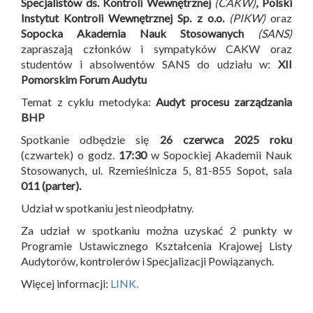
Specjalistów ds. Kontroli Wewnętrznej
(CAKW)
, Polski
Instytut Kontroli Wewnętrznej Sp. z o.o.
(PIKW)
oraz
Sopocka Akademia Nauk Stosowanych
(SANS)
zapraszają członków i sympatyków CAKW oraz
studentów i absolwentów SANS do udziału w:
XII
Pomorskim Forum Audytu
Temat z cyklu metodyka:
Audyt procesu zarządzania
BHP
Spotkanie odbędzie się
26 czerwca 2025 roku
(czwartek) o godz.
17:30
w Sopockiej Akademii Nauk
Stosowanych, ul. Rzemieślnicza 5, 81-855 Sopot, sala
011 (parter).
Udział w spotkaniu jest nieodpłatny.
Za udział w spotkaniu można uzyskać 2 punkty w
Programie Ustawicznego Kształcenia Krajowej Listy
Audytorów, kontrolerów i Specjalizacji Powiązanych.
Więcej informacji:
LINK.