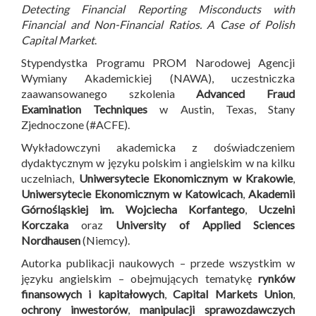
Detecting Financial Reporting Misconducts with
Financial and Non-Financial Ratios. A Case of Polish
Capital Market
.
Stypendystka Programu PROM Narodowej Agencji
Wymiany Akademickiej (NAWA), uczestniczka
zaawansowanego szkolenia
Advanced Fraud
Examination Techniques
w Austin, Texas, Stany
Zjednoczone (#ACFE).
Wykładowczyni akademicka z doświadczeniem
dydaktycznym w języku polskim i angielskim w na kilku
uczelniach,
Uniwersytecie Ekonomicznym w Krakowie
,
Uniwersytecie Ekonomicznym w Katowicach
,
Akademii
Górnośląskiej im. Wojciecha Korfantego
,
Uczelni
Korczaka
oraz
University of Applied Sciences
Nordhausen
(Niemcy).
Autorka publikacji naukowych – przede wszystkim w
języku angielskim – obejmujących tematykę
rynków
finansowych i kapitałowych
,
Capital Markets Union
,
ochrony inwestorów
,
manipulacji sprawozdawczych