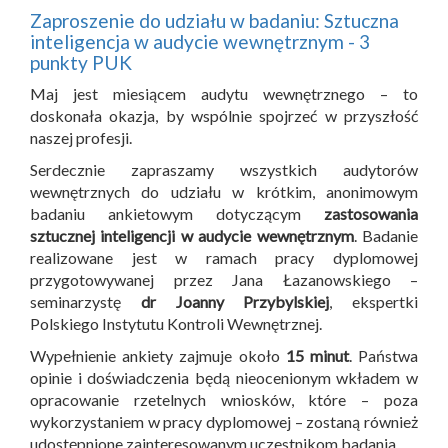
Zaproszenie do udziału w badaniu: Sztuczna
inteligencja w audycie wewnętrznym - 3
punkty PUK
Maj jest miesiącem audytu wewnętrznego – to
doskonała okazja, by wspólnie spojrzeć w przyszłość
naszej profesji.
Serdecznie zapraszamy wszystkich audytorów
wewnętrznych do udziału w krótkim, anonimowym
badaniu ankietowym dotyczącym
zastosowania
sztucznej inteligencji w audycie wewnętrznym
. Badanie
realizowane jest w ramach pracy dyplomowej
przygotowywanej przez Jana Łazanowskiego –
seminarzystę
dr Joanny Przybylskiej
, ekspertki
Polskiego Instytutu Kontroli Wewnętrznej.
Wypełnienie ankiety zajmuje około
15 minut
. Państwa
opinie i doświadczenia będą nieocenionym wkładem w
opracowanie rzetelnych wniosków, które – poza
wykorzystaniem w pracy dyplomowej – zostaną również
udostępnione zainteresowanym uczestnikom badania.