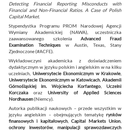
Detecting Financial Reporting Misconducts with
Financial and Non-Financial Ratios. A Case of Polish
Capital Market
.
Stypendystka Programu PROM Narodowej Agencji
Wymiany Akademickiej (NAWA), uczestniczka
zaawansowanego szkolenia
Advanced Fraud
Examination Techniques
w Austin, Texas, Stany
Zjednoczone (#ACFE).
Wykładowczyni akademicka z doświadczeniem
dydaktycznym w języku polskim i angielskim w na kilku
uczelniach,
Uniwersytecie Ekonomicznym w Krakowie
,
Uniwersytecie Ekonomicznym w Katowicach
,
Akademii
Górnośląskiej im. Wojciecha Korfantego
,
Uczelni
Korczaka
oraz
University of Applied Sciences
Nordhausen
(Niemcy).
Autorka publikacji naukowych – przede wszystkim w
języku angielskim – obejmujących tematykę
rynków
finansowych i kapitałowych
,
Capital Markets Union
,
ochrony inwestorów
,
manipulacji sprawozdawczych