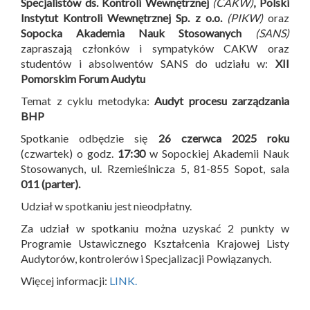
Specjalistów ds. Kontroli Wewnętrznej
(CAKW)
, Polski
Instytut Kontroli Wewnętrznej Sp. z o.o.
(PIKW)
oraz
Sopocka Akademia Nauk Stosowanych
(SANS)
zapraszają członków i sympatyków CAKW oraz
studentów i absolwentów SANS do udziału w:
XII
Pomorskim Forum Audytu
Temat z cyklu metodyka:
Audyt procesu zarządzania
BHP
Spotkanie odbędzie się
26 czerwca 2025 roku
(czwartek) o godz.
17:30
w Sopockiej Akademii Nauk
Stosowanych, ul. Rzemieślnicza 5, 81-855 Sopot, sala
011 (parter).
Udział w spotkaniu jest nieodpłatny.
Za udział w spotkaniu można uzyskać 2 punkty w
Programie Ustawicznego Kształcenia Krajowej Listy
Audytorów, kontrolerów i Specjalizacji Powiązanych.
Więcej informacji:
LINK.