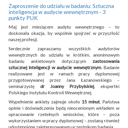
Zaproszenie do udziału w badaniu: Sztuczna
inteligencja w audycie wewnętrznym - 3
punkty PUK
Maj jest miesiącem audytu wewnętrznego – to
doskonała okazja, by wspólnie spojrzeć w przyszłość
naszej profesji.
Serdecznie zapraszamy wszystkich audytorów
wewnętrznych do udziału w krótkim, anonimowym
badaniu ankietowym dotyczącym
zastosowania
sztucznej inteligencji w audycie wewnętrznym
. Badanie
realizowane jest w ramach pracy dyplomowej
przygotowywanej przez Jana Łazanowskiego –
seminarzystę
dr Joanny Przybylskiej
, ekspertki
Polskiego Instytutu Kontroli Wewnętrznej.
Wypełnienie ankiety zajmuje około
15 minut
. Państwa
opinie i doświadczenia będą nieocenionym wkładem w
opracowanie rzetelnych wniosków, które – poza
wykorzystaniem w pracy dyplomowej – zostaną również
udostępnione zainteresowanym uczestnikom badania.