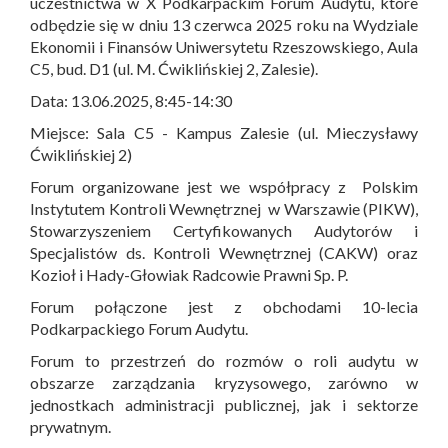
uczestnictwa w X Podkarpackim Forum Audytu, które
odbędzie się w dniu 13 czerwca 2025 roku na Wydziale
Ekonomii i Finansów Uniwersytetu Rzeszowskiego, Aula
C5, bud. D1 (ul. M. Ćwiklińskiej 2, Zalesie).
Data: 13.06.2025, 8:45-14:30
Miejsce: Sala C5 - Kampus Zalesie (ul. Mieczysławy
Ćwiklińskiej 2)
Forum organizowane jest we współpracy z Polskim
Instytutem Kontroli Wewnętrznej w Warszawie (PIKW),
Stowarzyszeniem Certyfikowanych Audytorów i
Specjalistów ds. Kontroli Wewnętrznej (CAKW) oraz
Kozioł i Hady-Głowiak Radcowie Prawni Sp. P.
Forum połączone jest z obchodami 10-lecia
Podkarpackiego Forum Audytu.
Forum to przestrzeń do rozmów o roli audytu w
obszarze zarządzania kryzysowego, zarówno w
jednostkach administracji publicznej, jak i sektorze
prywatnym.