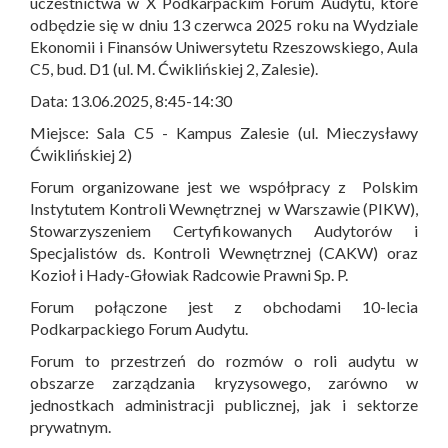
uczestnictwa w X Podkarpackim Forum Audytu, które
odbędzie się w dniu 13 czerwca 2025 roku na Wydziale
Ekonomii i Finansów Uniwersytetu Rzeszowskiego, Aula
C5, bud. D1 (ul. M. Ćwiklińskiej 2, Zalesie).
Data: 13.06.2025, 8:45-14:30
Miejsce: Sala C5 - Kampus Zalesie (ul. Mieczysławy
Ćwiklińskiej 2)
Forum organizowane jest we współpracy z Polskim
Instytutem Kontroli Wewnętrznej w Warszawie (PIKW),
Stowarzyszeniem Certyfikowanych Audytorów i
Specjalistów ds. Kontroli Wewnętrznej (CAKW) oraz
Kozioł i Hady-Głowiak Radcowie Prawni Sp. P.
Forum połączone jest z obchodami 10-lecia
Podkarpackiego Forum Audytu.
Forum to przestrzeń do rozmów o roli audytu w
obszarze zarządzania kryzysowego, zarówno w
jednostkach administracji publicznej, jak i sektorze
prywatnym.